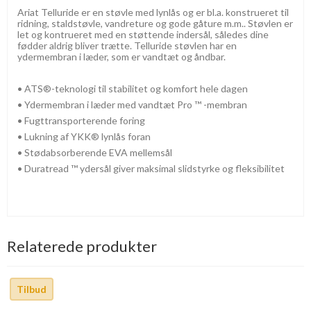
Ariat Telluride er en støvle med lynlås og er bl.a. konstrueret til
ridning, staldstøvle, vandreture og gode gåture m.m.. Støvlen er
let og kontrueret med en støttende indersål, således dine
fødder aldrig bliver trætte. Telluride støvlen har en
ydermembran i læder, som er vandtæt og åndbar.
• ATS®-teknologi til stabilitet og komfort hele dagen
• Ydermembran i læder med vandtæt Pro ™ -membran
• Fugttransporterende foring
• Lukning af YKK® lynlås foran
• Stødabsorberende EVA mellemsål
• Duratread ™ ydersål giver maksimal slidstyrke og fleksibilitet
Relaterede produkter
Tilbud