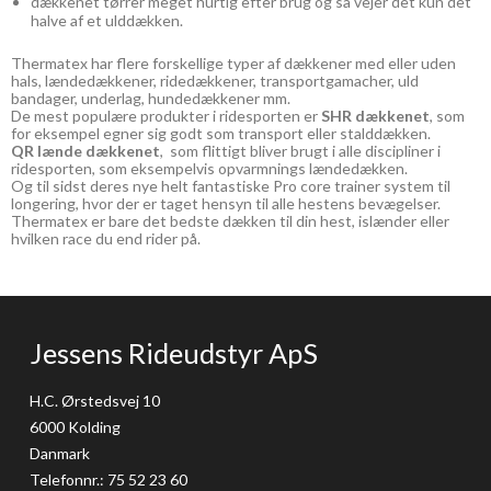
dækkenet tørrer meget hurtig efter brug og så vejer det kun det
halve af et ulddækken.
Thermatex har flere forskellige typer af dækkener med eller uden
hals, lændedækkener, ridedækkener, transportgamacher, uld
bandager, underlag, hundedækkener mm.
De mest populære produkter i ridesporten er
SHR dækkenet
, som
for eksempel egner sig godt som transport eller stalddækken.
QR lænde dækkenet
, som flittigt bliver brugt i alle discipliner i
ridesporten, som eksempelvis opvarmnings lændedækken.
Og til sidst deres nye helt fantastiske Pro core trainer system til
longering, hvor der er taget hensyn til alle hestens bevægelser.
Thermatex er bare det bedste dækken til din hest, islænder eller
hvilken race du end rider på.
Jessens Rideudstyr ApS
H.C. Ørstedsvej 10
6000 Kolding
Danmark
Telefonnr.
:
75 52 23 60