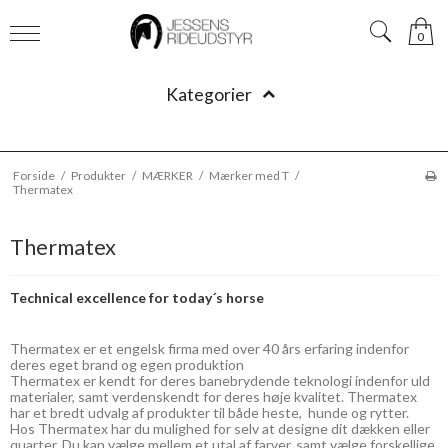
0
Kategorier
Forside
/
Produkter
/
MÆRKER
/
Mærker med T
/
Thermatex
Thermatex
Technical excellence for today´s horse
Thermatex er et engelsk firma med over 40 års erfaring indenfor
deres eget brand og egen produktion
Thermatex er kendt for deres banebrydende teknologi indenfor uld
materialer, samt verdenskendt for deres høje kvalitet. Thermatex
har et bredt udvalg af produkter til både heste, hunde og rytter.
Hos Thermatex har du mulighed for selv at designe dit dækken eller
quarter. Du kan vælge mellem et utal af farver, samt vælge forskellige