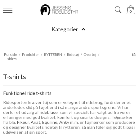
0
Kategorier
Forside
/
Produkter
/
RYTTEREN
/
Ridetøj
/
Overtøj
/
T-shirts
T-shirts
Funktionel ride t-shirts
Ridesporten kræver tøj som er velegnet til ridebrug, fordi der er et
anderledes slid på tøjet end i så mange andre sportsgrene. Vi har
derfor et udvalg af
ridebluse
, som vi specielt har valgt ud fra vores
erfaringer med god kvalitet, komfort og smarte designs. Tøjmærker
fra bla.
Pikeur
,
Ariat
,
Equiline
,
Anky
m.m. er tøjmærker som producere
og designer kvalitets ridetøj til rytteren, så man føler sig godt tilpas i
udøvelsen af sin sport.