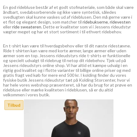
En god ridebluse består af et godt stofmateriale, som både skal være
åndbart, svedabsorberende og ikke være syntetisk, således
svedlugten skal kunne vaskes ud af rideblusen. Den må gerne være i
et flot og elegant design, som matcher til
ridebukserne
,
ridevesten
eller
ride sweateren
. Dette er kvaliteter som vi i Jessens rideudstyr
vægter meget og har et stort sortiment i til ethvert ridebehov.
En t-shirt kan være til hverdagsbehov eller til dit næste ridestævne.
Ride t-shirten kan være med korte ærmer, lange ærmer eller uden
ærmer som en top. Jessens rideudstyrs ride t-shirts er funktionelle
og specielt udvalgt til ridebrug til netop dit ridebehov. Tjek ud på
Jessens rideudstyrs online shop. Vi har altid et kæmpe udvalg i en
rigtig god kvalitet og i flotte varianter til billige online priser og med
gratis fragt ved køb for mere end 500 kr. I kolding finder du vores
fysiske butik Jessens rideudstyr tæt på Kolding Storcenter, hvor vi
har hele vores webshop præsenteret, så har du brug for at prøve en
ridebluse eller mærke kvaliteten i rideblusen, så er du altid
velkommen i vores butik.
Tilbud