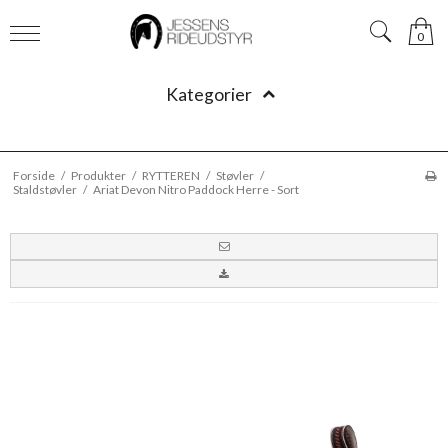
0
Kategorier
Forside
/
Produkter
/
RYTTEREN
/
Støvler
/
Staldstøvler
/
Ariat Devon Nitro Paddock Herre - Sort