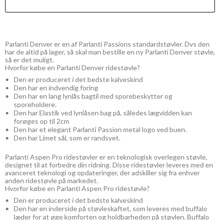
Parlanti Denver er en af Parlanti Passions standardstøvler. Dvs den
har de altid på lager, så skal man bestille en ny Parlanti Denver støvle,
så er det muligt.
Hvorfor købe en Parlanti Denver ridestøvle?
Den er produceret i det bedste kalveskind
Den har en indvendig foring
Den har en lang lynlås bagtil med sporebeskytter og
sporeholdere.
Den har Elastik ved lynlåsen bag på, således lægvidden kan
forøges op til 2cm
Den har et elegant Parlanti Passion metal logo ved buen.
Den har Limet sål, som er randsyet.
Parlanti Aspen Pro ridestøvler er en teknologisk overlegen støvle,
designet til at forbedre din ridning. Disse ridestøvler leveres med en
avanceret teknologi og opdateringer, der adskiller sig fra enhver
anden ridestøvle på markedet.
Hvorfor købe en Parlanti Aspen Pro ridestøvle?
Den er produceret i det bedste kalveskind
Den har en inderside på støvleskaftet, som leveres med buffalo
læder for at øge komforten og holdbarheden på støvlen. Buffalo