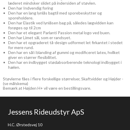
læderet mindsker slidet på indersiden af støvlen.
Den har Indvendig foring
Den har en lang lynlås bagtil med sporebeskytter og
sporeholdere.
Den har Elastik ved lynlåsen bag på, således lægvidden kan
forøges op til 2cm
Den har et elegant Parlanti Passion metal logo ved buen.
Den har Limet sål, som er randsyet.
Den har et opgraderet tå-design udformet let firkantet i stedet
for mere rund.
Den har en sål i blanding af gummi og modificeret latex, hvilket
giver en størrer flesibilitet.
Den har en indbygget stødabsorberende teknologi indbygget i
hælen.
Støvlerne fåes i flere forskellige størrelser, Skaftvidder og Højder -
(se målskema)
Bemærk at Højden H+ vil være en bestillingsvare.
Jessens Rideudstyr ApS
H.C. Ørstedsvej 10