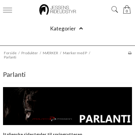
0
Kategorier
Forside
/
Produkter
/
MÆRKER
/
Mærker med P
/
Parlanti
Parlanti
Italienske ridestøvler til springrytteren