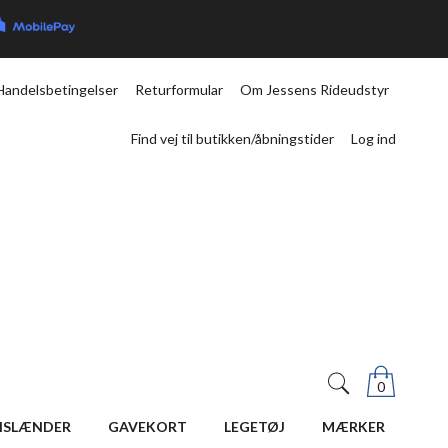
Handelsbetingelser
Returformular
Om Jessens Rideudstyr
Find vej til butikken/åbningstider
Log ind
0
ISLÆNDER
GAVEKORT
LEGETØJ
MÆRKER