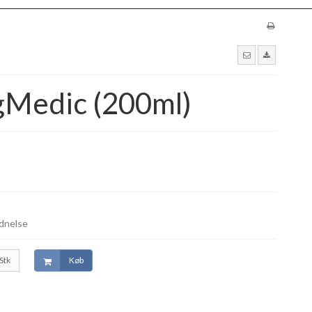
gMedic (200ml)
ådnelse
Stk
Køb