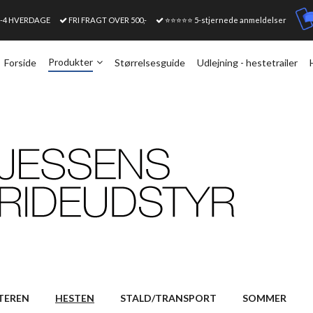
1-4 HVERDAGE
FRI FRAGT OVER 500,-
⭐⭐⭐⭐⭐ 5-stjernede anmeldelser
Produkter
Forside
Størrelsesguide
Udlejning - hestetrailer
TEREN
HESTEN
STALD/TRANSPORT
SOMMER