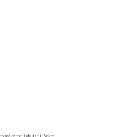
s målrettet i akutte tilfælde.