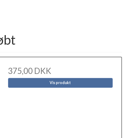
øbt
375,00 DKK
Vis produkt