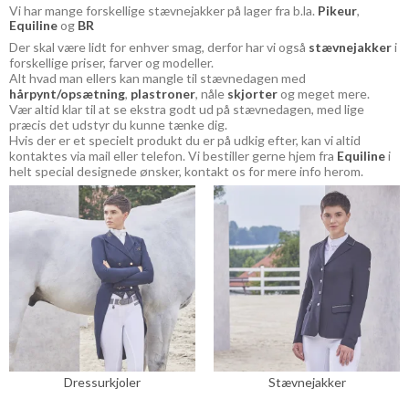
Vi har mange forskellige stævnejakker på lager fra b.la.
Pikeur
,
Equiline
og
BR
Der skal være lidt for enhver smag, derfor har vi også
stævnejakker
i
forskellige priser, farver og modeller.
Alt hvad man ellers kan mangle til stævnedagen med
hårpynt/opsætning
,
plastroner
, nåle
skjorter
og meget mere.
Vær altid klar til at se ekstra godt ud på stævnedagen, med lige
præcis det udstyr du kunne tænke dig.
Hvis der er et specielt produkt du er på udkig efter, kan vi altid
kontaktes via mail eller telefon. Vi bestiller gerne hjem fra
Equiline
i
helt special designede ønsker, kontakt os for mere info herom.
Dressurkjoler
Stævnejakker