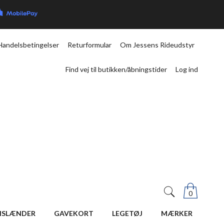
Handelsbetingelser
Returformular
Om Jessens Rideudstyr
Find vej til butikken/åbningstider
Log ind
0
ISLÆNDER
GAVEKORT
LEGETØJ
MÆRKER