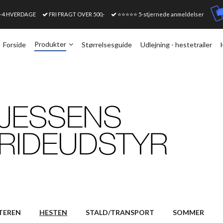
1-4 HVERDAGE
FRI FRAGT OVER 500,-
⭐⭐⭐⭐⭐ 5-stjernede anmeldelser
Produkter
Forside
Størrelsesguide
Udlejning - hestetrailer
TEREN
HESTEN
STALD/TRANSPORT
SOMMER