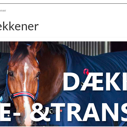
ener
ækkener