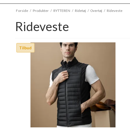
Forside
/
Produkter
/
RYTTEREN
/
Ridetøj
/
Overtøj
/
Rideveste
Rideveste
Tilbud