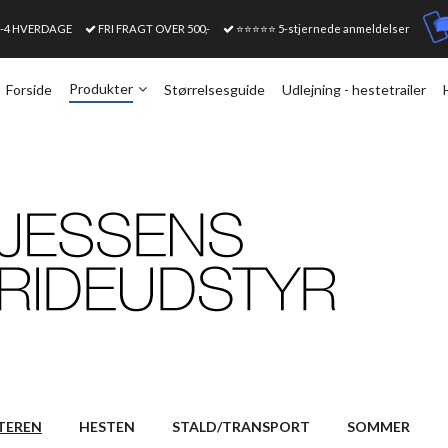
1-4 HVERDAGE
FRI FRAGT OVER 500,-
⭐⭐⭐⭐⭐ 5-stjernede anmeldelser
Produkter
Forside
Størrelsesguide
Udlejning - hestetrailer
TEREN
HESTEN
STALD/TRANSPORT
SOMMER