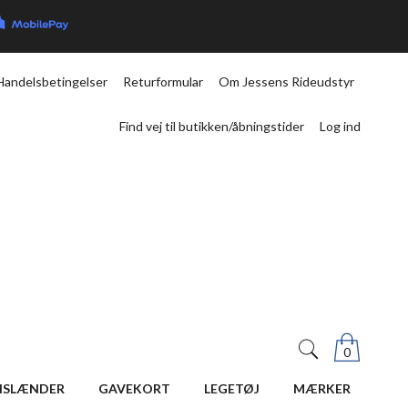
Handelsbetingelser
Returformular
Om Jessens Rideudstyr
Find vej til butikken/åbningstider
Log ind
0
ISLÆNDER
GAVEKORT
LEGETØJ
MÆRKER