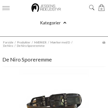
0
Kategorier
Forside
/
Produkter
/
MÆRKER
/
Mærker med D
/
De Niro
/
De Niro Sporeremme
De Niro Sporeremme