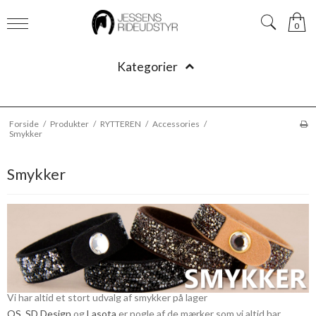
0
Kategorier
Forside
/
Produkter
/
RYTTEREN
/
Accessories
/
Smykker
Smykker
Vi har altid et stort udvalg af smykker på lager
OS
,
SD Design
og
Lasota
er nogle af de mærker som vi altid har