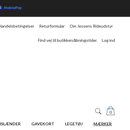
Handelsbetingelser
Returformular
Om Jessens Rideudstyr
Find vej til butikken/åbningstider
Log ind
0
ISLÆNDER
GAVEKORT
LEGETØJ
MÆRKER