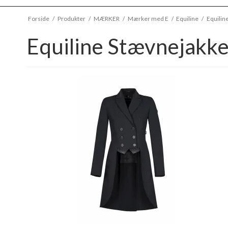
Forside
/
Produkter
/
MÆRKER
/
Mærker med E
/
Equiline
/
Equilin
Equiline Stævnejakke