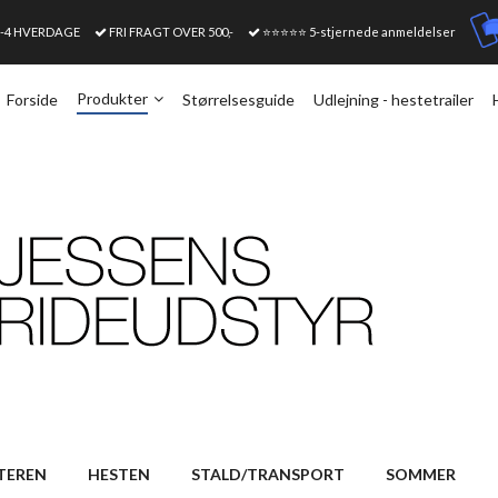
1-4 HVERDAGE
FRI FRAGT OVER 500,-
⭐⭐⭐⭐⭐ 5-stjernede anmeldelser
Produkter
Forside
Størrelsesguide
Udlejning - hestetrailer
TEREN
HESTEN
STALD/TRANSPORT
SOMMER