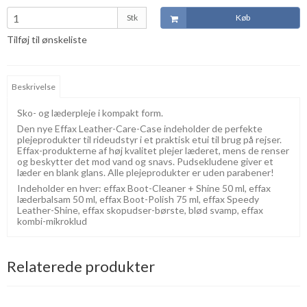
Stk
Køb
Tilføj til ønskeliste
Beskrivelse
Sko- og læderpleje i kompakt form.
Den nye Effax Leather-Care-Case indeholder de perfekte
plejeprodukter til rideudstyr i et praktisk etui til brug på rejser.
Effax-produkterne af høj kvalitet plejer læderet, mens de renser
og beskytter det mod vand og snavs. Pudsekludene giver et
læder en blank glans. Alle plejeprodukter er uden parabener!
Indeholder en hver: effax Boot-Cleaner + Shine 50 ml, effax
læderbalsam 50 ml, effax Boot-Polish 75 ml, effax Speedy
Leather-Shine, effax skopudser-børste, blød svamp, effax
kombi-mikroklud
Relaterede produkter