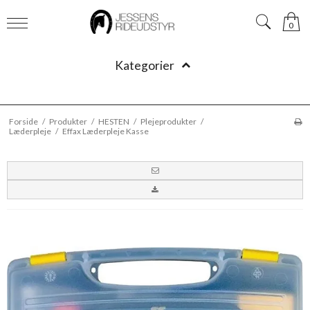
0
Kategorier
Forside
/
Produkter
/
HESTEN
/
Plejeprodukter
/
Læderpleje
/
Effax Læderpleje Kasse