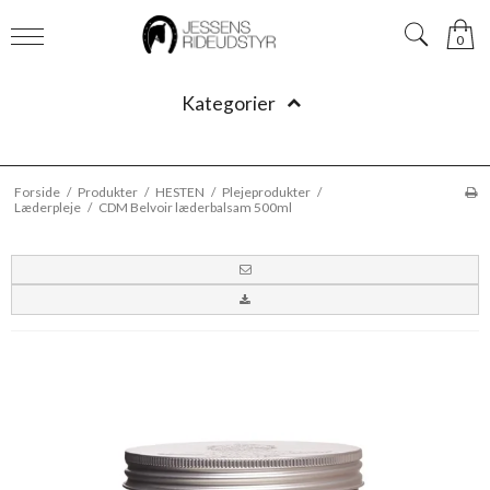
0
Kategorier
Forside
/
Produkter
/
HESTEN
/
Plejeprodukter
/
Læderpleje
/
CDM Belvoir læderbalsam 500ml