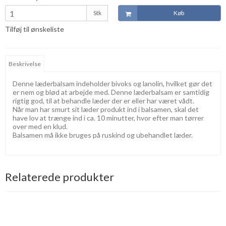
Stk
Køb
Tilføj til ønskeliste
Beskrivelse
Denne læderbalsam indeholder bivoks og lanolin, hvilket gør det
er nem og blød at arbejde med. Denne læderbalsam er samtidig
rigtig god, til at behandle læder der er eller har været vådt.
Når man har smurt sit læder produkt ind i balsamen, skal det
have lov at trænge ind i ca. 10 minutter, hvor efter man tørrer
over med en klud.
Balsamen må ikke bruges på ruskind og ubehandlet læder.
Relaterede produkter