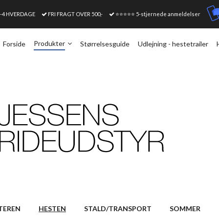
1-4 HVERDAGE
FRI FRAGT OVER 500,-
⭐⭐⭐⭐⭐ 5-stjernede anmeldelser
Produkter
Forside
Størrelsesguide
Udlejning - hestetrailer
TEREN
HESTEN
STALD/TRANSPORT
SOMMER