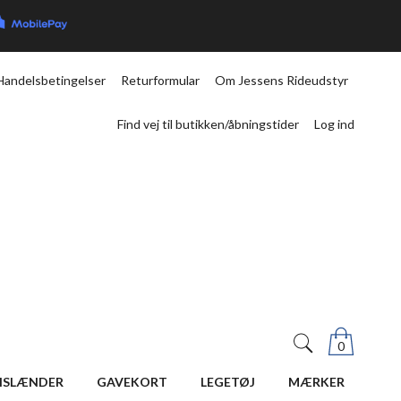
Handelsbetingelser
Returformular
Om Jessens Rideudstyr
Find vej til butikken/åbningstider
Log ind
0
ISLÆNDER
GAVEKORT
LEGETØJ
MÆRKER