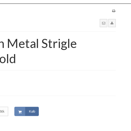
 Metal Strigle
old
Stk
Køb