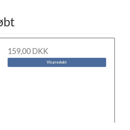
øbt
159,00 DKK
Vis produkt