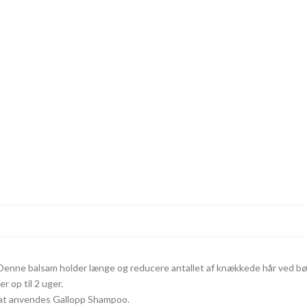
 Denne balsam holder længe og reducere antallet af knækkede hår ved bør
r op til 2 uger.
ltat anvendes Gallopp Shampoo.