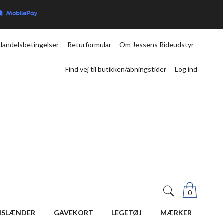
Handelsbetingelser
Returformular
Om Jessens Rideudstyr
Find vej til butikken/åbningstider
Log ind
0
ISLÆNDER
GAVEKORT
LEGETØJ
MÆRKER