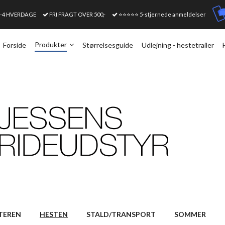
1-4 HVERDAGE
FRI FRAGT OVER 500,-
⭐⭐⭐⭐⭐ 5-stjernede anmeldelser
Produkter
Forside
Størrelsesguide
Udlejning - hestetrailer
TEREN
HESTEN
STALD/TRANSPORT
SOMMER