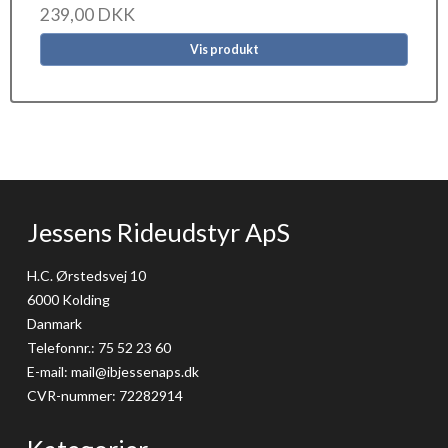
239,00 DKK
Vis produkt
Jessens Rideudstyr ApS
H.C. Ørstedsvej 10
6000 Kolding
Danmark
Telefonnr.
:
75 52 23 60
E-mail
:
mail@ibjessenaps.dk
CVR-nummer
:
72282914