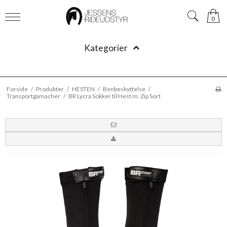
0
Kategorier
Forside
/
Produkter
/
HESTEN
/
Benbeskyttelse
/
Transportgamacher
/
BR Lycra Sokker til Hest m. Zip Sort