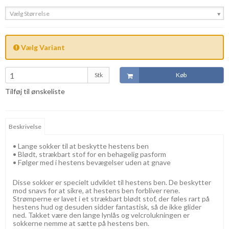
Vælg Størrelse
Vælg Variant
Stk
Køb
Tilføj til ønskeliste
Beskrivelse
• Lange sokker til at beskytte hestens ben
• Blødt, strækbart stof for en behagelig pasform
• Følger med i hestens bevægelser uden at gnave
Disse sokker er specielt udviklet til hestens ben. De beskytter
mod snavs for at sikre, at hestens ben forbliver rene.
Strømperne er lavet i et strækbart blødt stof, der føles rart på
hestens hud og desuden sidder fantastisk, så de ikke glider
ned. Takket være den lange lynlås og velcrolukningen er
sokkerne nemme at sætte på hestens ben.