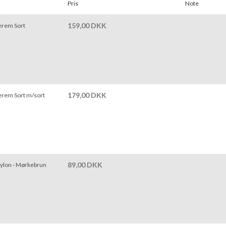
Pris
Note
159,00 DKK
erem Sort
179,00 DKK
rem Sort m/sort
89,00 DKK
lon - Mørkebrun