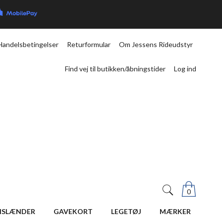
Handelsbetingelser
Returformular
Om Jessens Rideudstyr
Find vej til butikken/åbningstider
Log ind
0
ISLÆNDER
GAVEKORT
LEGETØJ
MÆRKER