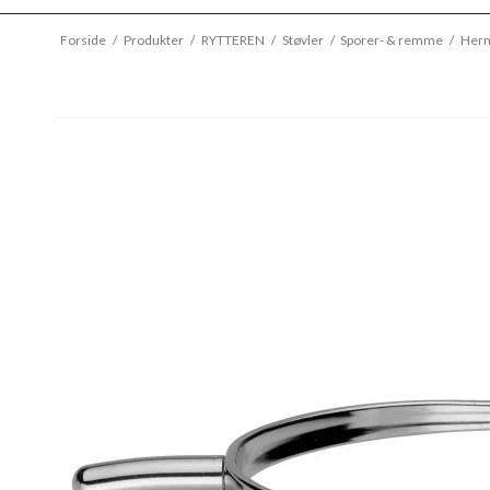
Forside
/
Produkter
/
RYTTEREN
/
Støvler
/
Sporer- & remme
/
Herm