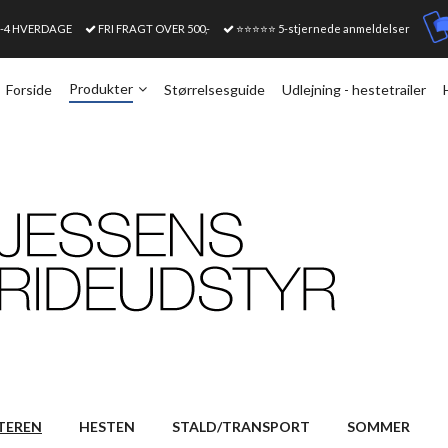
1-4 HVERDAGE
FRI FRAGT OVER 500,-
⭐⭐⭐⭐⭐ 5-stjernede anmeldelser
Produkter
Forside
Størrelsesguide
Udlejning - hestetrailer
TEREN
HESTEN
STALD/TRANSPORT
SOMMER