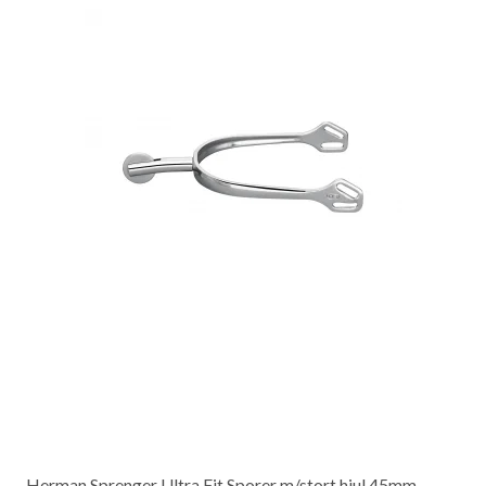
Herman Sprenger Ultra Fit Sporer m/stort hjul 45mm