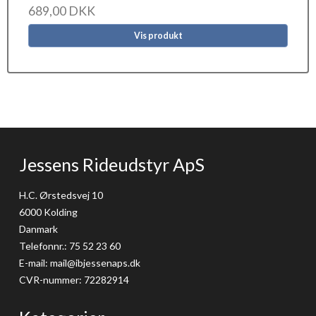
689,00 DKK
Vis produkt
Jessens Rideudstyr ApS
H.C. Ørstedsvej 10
6000 Kolding
Danmark
Telefonnr.
:
75 52 23 60
E-mail
:
mail@ibjessenaps.dk
CVR-nummer
:
72282914