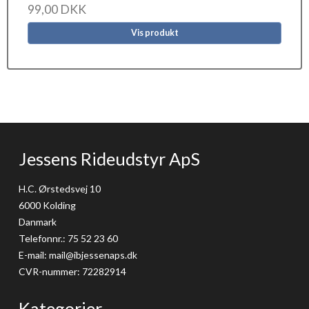
99,00 DKK
Vis produkt
Jessens Rideudstyr ApS
H.C. Ørstedsvej 10
6000 Kolding
Danmark
Telefonnr.
:
75 52 23 60
E-mail
:
mail@ibjessenaps.dk
CVR-nummer
:
72282914
Kategorier