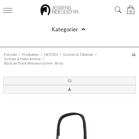
0
Kategorier
Forside
/
Produkter
/
HESTEN
/
Grimer & Tilbehør
/
Grimer & Halsremme
/
Back on Track Werano Grime - Brun