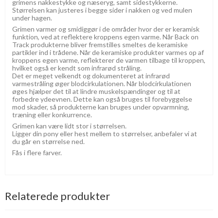
grimens nakkestykke og næseryg, samt sidestykkerne.
Størrelsen kan justeres i begge sider i nakken og ved mulen
under hagen.
Grimen varmer og smidiggør i de områder hvor der er keramisk
funktion, ved at reflektere kroppens egen varme. Når Back on
Track produkterne bliver fremstilles smeltes de keramiske
partikler ind i trådene. Når de keramiske produkter varmes op af
kroppens egen varme, reflekterer de varmen tilbage til kroppen,
hvilket også er kendt som infrarød stråling.
Det er meget velkendt og dokumenteret at infrarød
varmestråling øger blodcirkulationen. Når blodcirkulationen
øges hjælper det til at lindre muskelspændinger og til at
forbedre ydeevnen. Dette kan også bruges til forebyggelse
mod skader, så produkterne kan bruges under opvarmning,
træning eller konkurrence.
Grimen kan være lidt stor i størrelsen.
Ligger din pony eller hest mellem to størrelser, anbefaler vi at
du går en størrelse ned.
Fås i flere farver.
Relaterede produkter