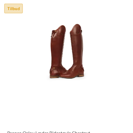
Tilbud
Bronco Orlov Læder Ridestøvle Chestnut