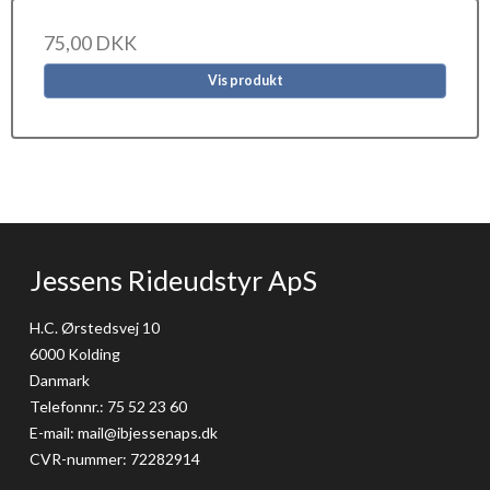
75,00 DKK
Vis produkt
Jessens Rideudstyr ApS
H.C. Ørstedsvej 10
6000 Kolding
Danmark
Telefonnr.
:
75 52 23 60
E-mail
:
mail@ibjessenaps.dk
CVR-nummer
:
72282914