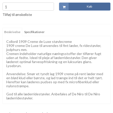
Køb
Tilføj til ønskeliste
Beskrivelse
Specifikationer
Collonil 1909 Creme de Luxe støvlecreme
1909 creme De Luxe til anvendes til fint læder, fx ridestøvler,
jodphurs mm.
Cremen indeholder naturlige næringsstoffer der tilfører fugt
uden at fedte. Ideel til pleje af læderridestøvler. Den giver
læderet optimal farveopfriskning og en luksuriøs glans.
Lysebrun.
Anvendelse: Smør et tyndt lag 1909 creme på rent læder med
en blød klud eller børste, og lad trænge ind til det er helt tørt.
Herefter kan læderes pudses op med fx microfiberklud eller
nylonstrømpe.
God til alle læderridestøvler. Anbefales af De Niro til De Niro
læderridestøvler.