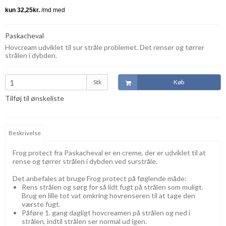
Paskacheval
Hovcream udviklet til sur stråle problemet. Det renser og tørrer
strålen i dybden.
Stk
Køb
Tilføj til ønskeliste
Beskrivelse
Frog protect fra Paskacheval er en creme, der er udviklet til at
rense og tørrer strålen i dybden ved surstråle.
Det anbefales at bruge Frog protect på føglende måde:
Rens strålen og sørg for så lidt fugt på strålen som muligt.
Brug en lille tot vat omkring hovrenseren til at tage den
værste fugt.
Påføre 1. gang dagligt hovcreamen på strålen og ned i
strålen, indtil strålen ser normal ud igen.