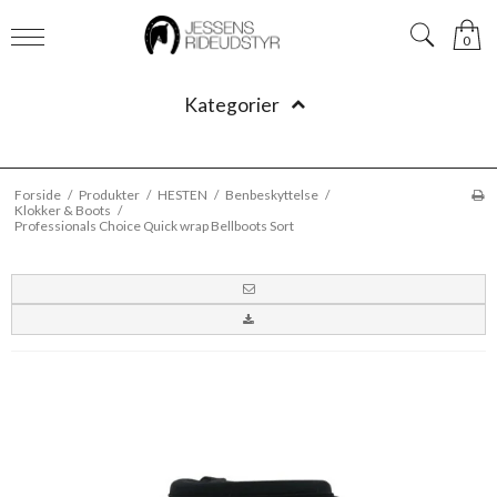
0
Kategorier
Forside
/
Produkter
/
HESTEN
/
Benbeskyttelse
/
Klokker & Boots
/
Professionals Choice Quick wrap Bellboots Sort