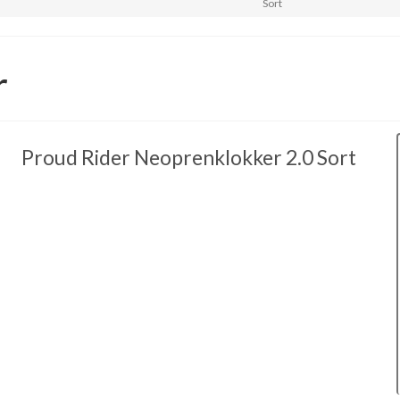
Sort
r
Proud Rider Neoprenklokker 2.0 Sort