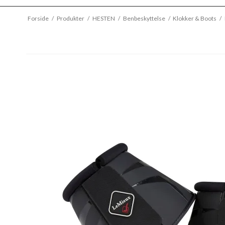
Forside
/
Produkter
/
HESTEN
/
Benbeskyttelse
/
Klokker & Boots
/