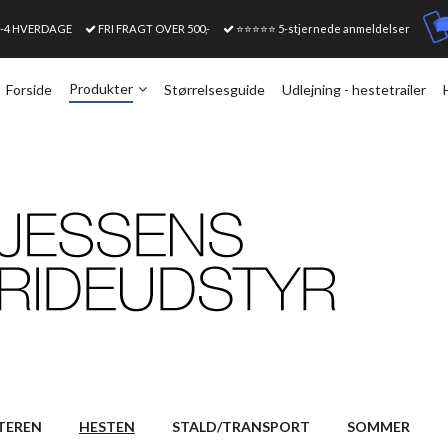
1-4 HVERDAGE
FRI FRAGT OVER 500,-
⭐⭐⭐⭐⭐ 5-stjernede anmeldelser
Produkter
Forside
Størrelsesguide
Udlejning - hestetrailer
TEREN
HESTEN
STALD/TRANSPORT
SOMMER