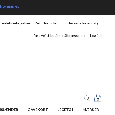
Handelsbetingelser
Returformular
Om Jessens Rideudstyr
Find vej til butikken/åbningstider
Log ind
0
ISLÆNDER
GAVEKORT
LEGETØJ
MÆRKER