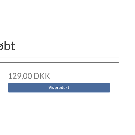
øbt
129,00 DKK
Vis produkt