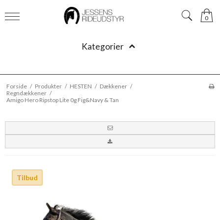
0
Kategorier
Forside
/
Produkter
/
HESTEN
/
Dækkener
/
Regndækkener
/
Amigo Hero Ripstop Lite 0g Fig&Navy & Tan
Tilbud