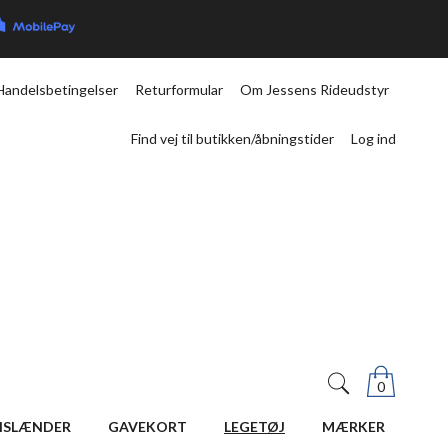
Handelsbetingelser
Returformular
Om Jessens Rideudstyr
Find vej til butikken/åbningstider
Log ind
0
ISLÆNDER
GAVEKORT
LEGETØJ
MÆRKER