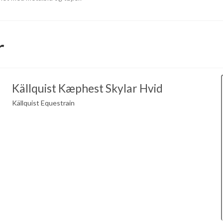
r
Källquist Kæphest Skylar Hvid
Källquist Equestrain