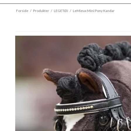
Forside
/
Produkter
/
LEGETØJ
/
LeMieux Mini Pony Kandar