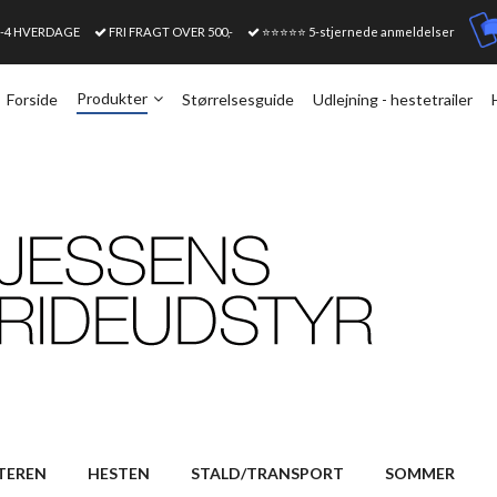
1-4 HVERDAGE
FRI FRAGT OVER 500,-
⭐⭐⭐⭐⭐ 5-stjernede anmeldelser
Produkter
Forside
Størrelsesguide
Udlejning - hestetrailer
TEREN
HESTEN
STALD/TRANSPORT
SOMMER