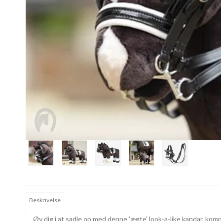
Beskrivelse
Øv dig i at sadle op med denne 'ægte' look-a-like kandar, komp