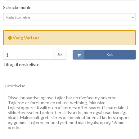
Schockemöhle
Vælg Størrelse
Vælg Variant
Stk
Køb
Tilføj til ønskeliste
Beskrivelse
Disse innovative og nye tøjler har en rivefast nylonkerne.
Tøjlerne er foret med en robust webbing, inklusive
tøjlestoppere. Kvaliteten af kernestoffet svarer til materialet i
sikkerhedsseler. Læderet er slidstærkt, men også usædvanligt
blødt. Maksimalt greb sikres af kombinationen af læderstropper
og gummi. Tøjlerne er udstyret med martingalstop og 16 mm
brede.