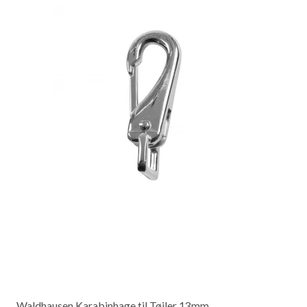
Waldhausen Karabinhage til Tøjler 13mm