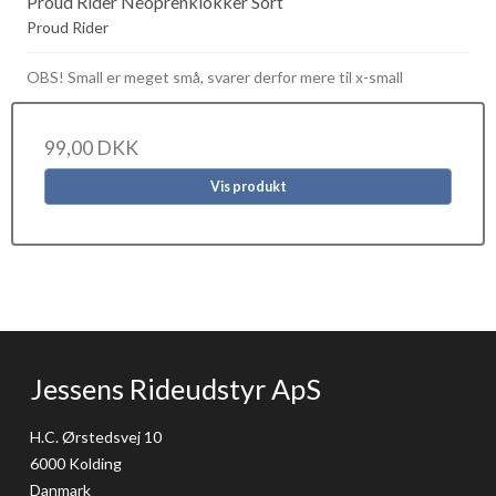
Proud Rider Neoprenklokker Sort
Proud Rider
OBS! Small er meget små, svarer derfor mere til x-small
99,00 DKK
Vis produkt
Jessens Rideudstyr ApS
H.C. Ørstedsvej 10
6000 Kolding
Danmark