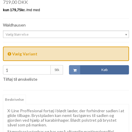
719,00 DKK
Waldhausen
Vælg Størrelse
Vælg Variant
Stk
Køb
Tilføj til ønskeliste
Beskrivelse
X-Line Proffesional fortøj i blødt læder, der forhindrer sadlen i at
glide tilbage. Brystpladen kan nemt fastgøres til sadlen og
gjorden ved hjælp af karabinhager. Blødt polstret på brystet
såvel som på manken.
Størrelsesjusterbar og har også aftagelig martingalegaffel.