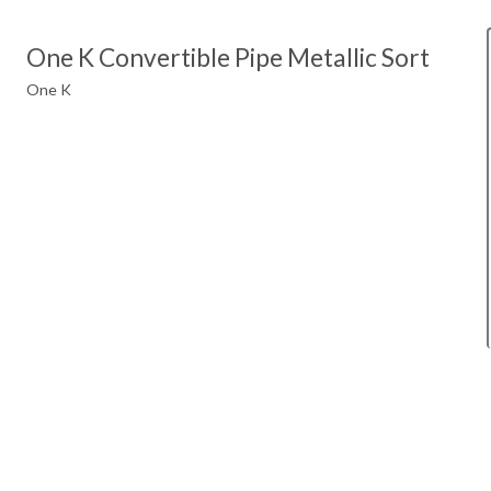
One K Convertible Pipe Metallic Sort
One K