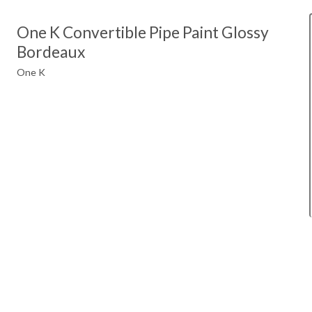
One K Convertible Pipe Paint Glossy
Bordeaux
One K