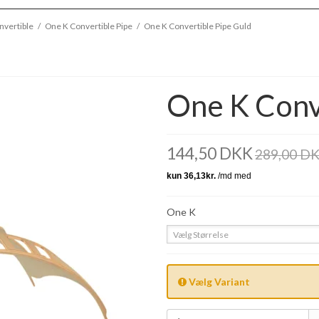
nvertible
/
One K Convertible Pipe
/
One K Convertible Pipe Guld
One K Conv
144,50 DKK
289,00 D
One K
Vælg Størrelse
Vælg Variant