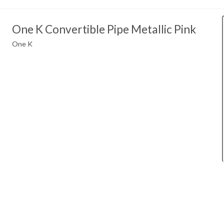
One K Convertible Pipe Metallic Pink
One K