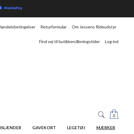
Handelsbetingelser
Returformular
Om Jessens Rideudstyr
Find vej til butikken/åbningstider
Log ind
0
ISLÆNDER
GAVEKORT
LEGETØJ
MÆRKER