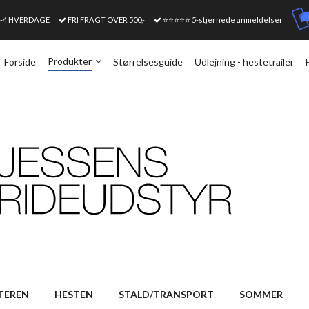
1-4 HVERDAGE
FRI FRAGT OVER 500,-
⭐⭐⭐⭐⭐ 5-stjernede anmeldelser
Produkter
Forside
Størrelsesguide
Udlejning - hestetrailer
TEREN
HESTEN
STALD/TRANSPORT
SOMMER