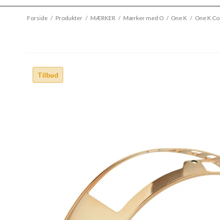
Forside
/
Produkter
/
MÆRKER
/
Mærker med O
/
One K
/
One K Co
Tilbud