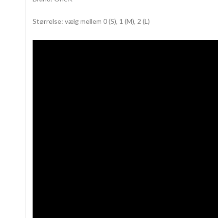
Størrelse: vælg mellem 0 (S), 1 (M), 2 (L)