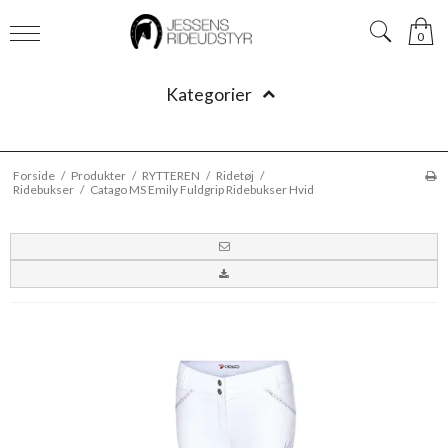
0
Kategorier
Forside
/
Produkter
/
RYTTEREN
/
Ridetøj
/
Ridebukser
/
Catago MS Emily Fuldgrip Ridebukser Hvid