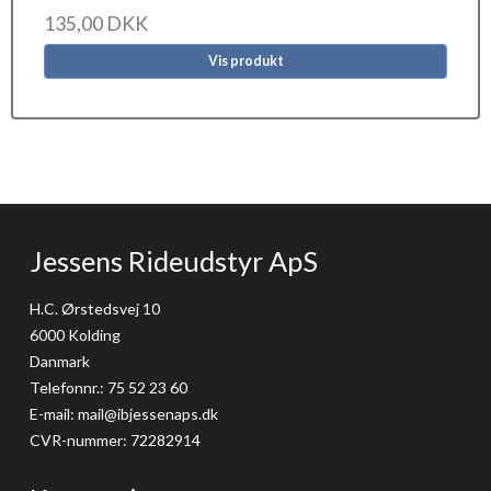
135,00 DKK
Vis produkt
Jessens Rideudstyr ApS
H.C. Ørstedsvej 10
6000 Kolding
Danmark
Telefonnr.
:
75 52 23 60
E-mail
:
mail@ibjessenaps.dk
CVR-nummer
:
72282914