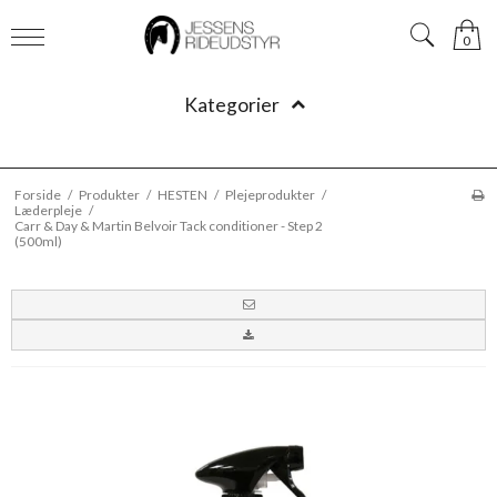
0
Kategorier
Forside
/
Produkter
/
HESTEN
/
Plejeprodukter
/
Læderpleje
/
Carr & Day & Martin Belvoir Tack conditioner - Step 2
(500ml)