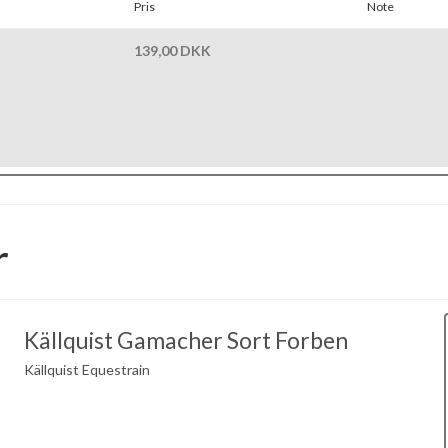
Pris
Note
139,00 DKK
r
Källquist Gamacher Sort Forben
Källquist Equestrain