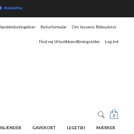
Handelsbetingelser
Returformular
Om Jessens Rideudstyr
Find vej til butikken/åbningstider
Log ind
0
ISLÆNDER
GAVEKORT
LEGETØJ
MÆRKER