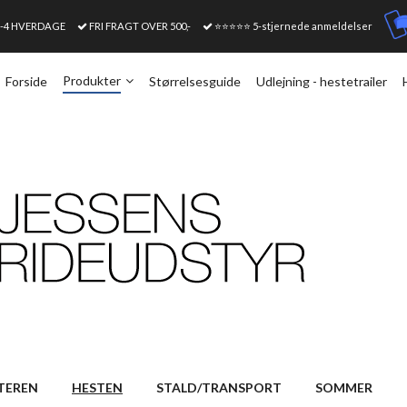
1-4 HVERDAGE
FRI FRAGT OVER 500,-
⭐⭐⭐⭐⭐ 5-stjernede anmeldelser
Produkter
Forside
Størrelsesguide
Udlejning - hestetrailer
TEREN
HESTEN
STALD/TRANSPORT
SOMMER