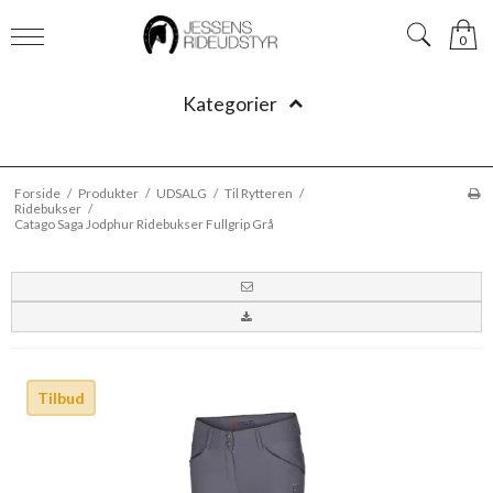
0
Kategorier
Forside
/
Produkter
/
UDSALG
/
Til Rytteren
/
Ridebukser
/
Catago Saga Jodphur Ridebukser Fullgrip Grå
Tilbud