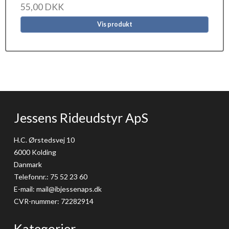
55,00 DKK
Vis produkt
Jessens Rideudstyr ApS
H.C. Ørstedsvej 10
6000 Kolding
Danmark
Telefonnr.
:
75 52 23 60
E-mail
:
mail@ibjessenaps.dk
CVR-nummer
:
72282914
Kategorier