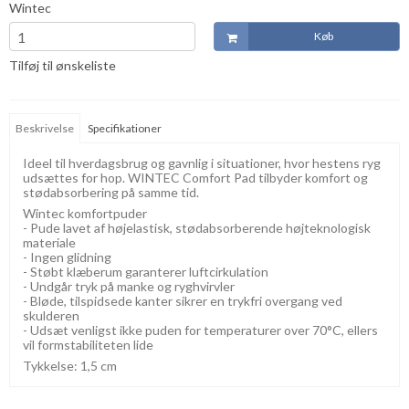
Wintec
Køb
Tilføj til ønskeliste
Beskrivelse
Specifikationer
Ideel til hverdagsbrug og gavnlig i situationer, hvor hestens ryg
udsættes for hop. WINTEC Comfort Pad tilbyder komfort og
stødabsorbering på samme tid.
Wintec komfortpuder
- Pude lavet af højelastisk, stødabsorberende højteknologisk
materiale
- Ingen glidning
- Støbt klæberum garanterer luftcirkulation
- Undgår tryk på manke og ryghvirvler
- Bløde, tilspidsede kanter sikrer en trykfri overgang ved
skulderen
- Udsæt venligst ikke puden for temperaturer over 70°C, ellers
vil formstabiliteten lide
Tykkelse: 1,5 cm