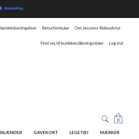
Handelsbetingelser
Returformular
Om Jessens Rideudstyr
Find vej til butikken/åbningstider
Log ind
0
ISLÆNDER
GAVEKORT
LEGETØJ
MÆRKER