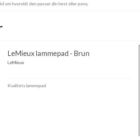
vivl om hvorvidt den passer din hest eller pony,
r
LeMieux lammepad - Brun
LeMieux
Kvalitets lammepad