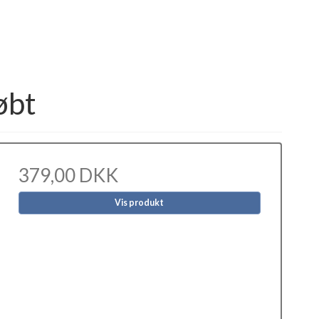
øbt
379,00 DKK
Vis produkt