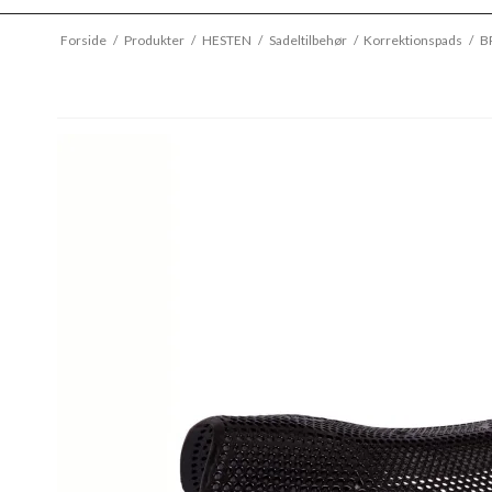
Forside
/
Produkter
/
HESTEN
/
Sadeltilbehør
/
Korrektionspads
/
B