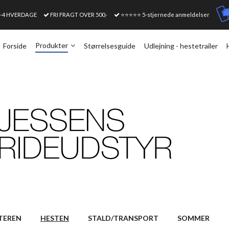
1-4 HVERDAGE
FRI FRAGT OVER 500,-
⭐⭐⭐⭐⭐ 5-stjernede anmeldelser
Produkter
Forside
Størrelsesguide
Udlejning - hestetrailer
TEREN
HESTEN
STALD/TRANSPORT
SOMMER