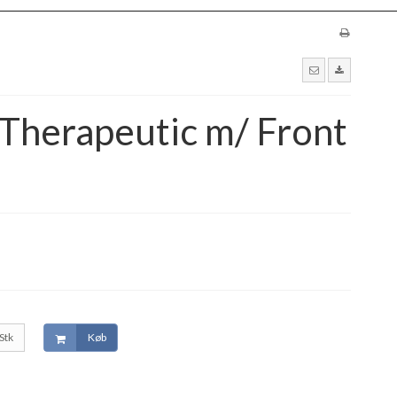
 Therapeutic m/ Front
Stk
Køb