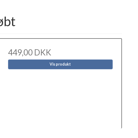
øbt
449,00 DKK
Vis produkt