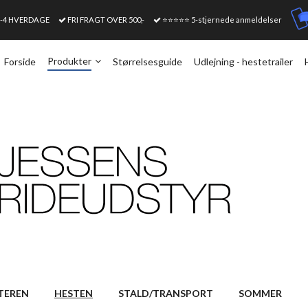
1-4 HVERDAGE
FRI FRAGT OVER 500,-
⭐⭐⭐⭐⭐ 5-stjernede anmeldelser
Produkter
Forside
Størrelsesguide
Udlejning - hestetrailer
TEREN
HESTEN
STALD/TRANSPORT
SOMMER