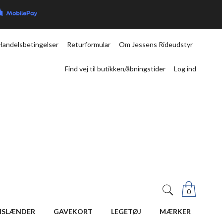
Handelsbetingelser
Returformular
Om Jessens Rideudstyr
Find vej til butikken/åbningstider
Log ind
0
ISLÆNDER
GAVEKORT
LEGETØJ
MÆRKER