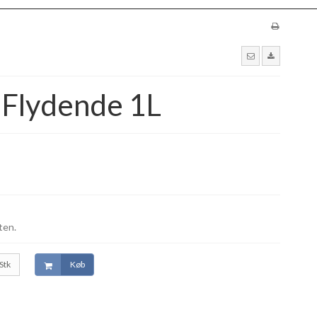
Flydende 1L
ten.
Stk
Køb