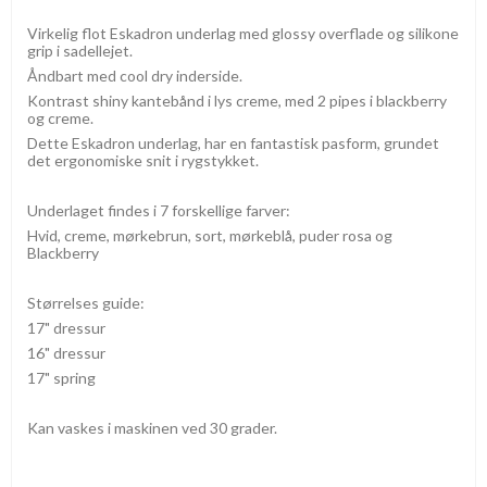
Virkelig flot Eskadron underlag med glossy overflade og silikone
grip i sadellejet.
Åndbart med cool dry inderside.
Kontrast shiny kantebånd i lys creme, med 2 pipes i blackberry
og creme.
Dette Eskadron underlag, har en fantastisk pasform, grundet
det ergonomiske snit i rygstykket.
Underlaget findes i 7 forskellige farver:
Hvid, creme, mørkebrun, sort, mørkeblå, puder rosa og
Blackberry
Størrelses guide:
17" dressur
16" dressur
17" spring
Kan vaskes i maskinen ved 30 grader.