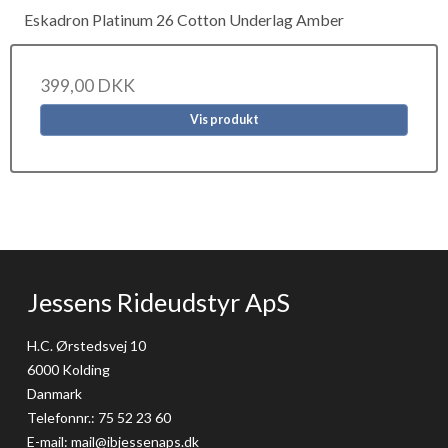
Eskadron Platinum 26 Cotton Underlag Amber
399,00 DKK
Vis produkt
Jessens Rideudstyr ApS
H.C. Ørstedsvej 10
6000 Kolding
Danmark
Telefonnr.
:
75 52 23 60
E-mail
:
mail@ibjessenaps.dk