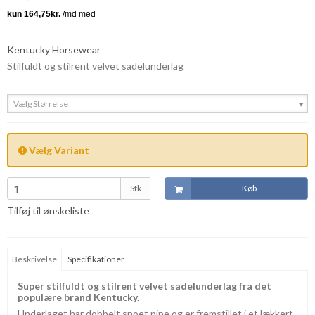
Kentucky Horsewear
Stilfuldt og stilrent velvet sadelunderlag
Vælg Størrelse
Vælg Variant
Stk
Køb
Tilføj til ønskeliste
Beskrivelse
Specifikationer
Super stilfuldt og stilrent velvet sadelunderlag fra det
populære brand Kentucky.
Underlaget har dobbelt snoet pipe og er fremstillet i et lækkert