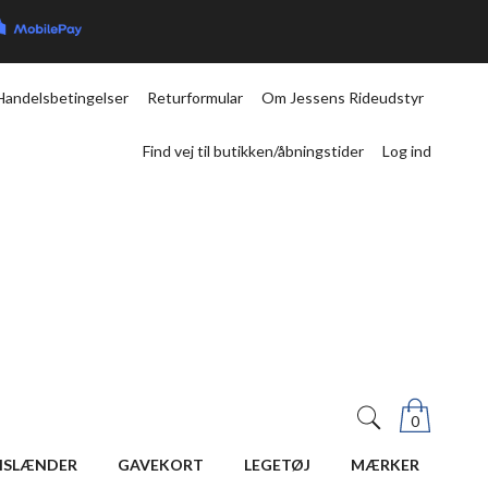
Handelsbetingelser
Returformular
Om Jessens Rideudstyr
Find vej til butikken/åbningstider
Log ind
0
ISLÆNDER
GAVEKORT
LEGETØJ
MÆRKER