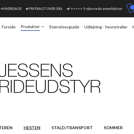
1-4 HVERDAGE
FRI FRAGT OVER 500,-
⭐⭐⭐⭐⭐ 5-stjernede anmeldelser
Produkter
Forside
Størrelsesguide
Udlejning - hestetrailer
TEREN
HESTEN
STALD/TRANSPORT
SOMMER