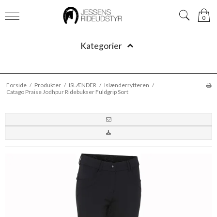
0
Kategorier
Forside
/
Produkter
/
ISLÆNDER
/
Islænderrytteren
/
Catago Praise Jodhpur Ridebukser Fuldgrip Sort