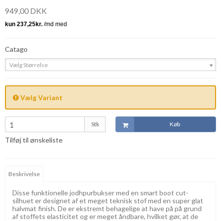
949,00 DKK
Catago
Vælg Størrelse
Vælg Variant
Stk
Køb
Tilføj til ønskeliste
Beskrivelse
Disse funktionelle jodhpurbukser med en smart boot cut-
silhuet er designet af et meget teknisk stof med en super glat
halvmat finish. De er ekstremt behagelige at have på på grund
af stoffets elasticitet og er meget åndbare, hvilket gør, at de