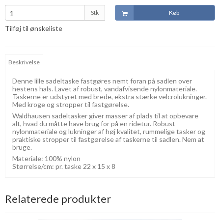
Stk
Køb
Tilføj til ønskeliste
Beskrivelse
Denne lille sadeltaske fastgøres nemt foran på sadlen over
hestens hals. Lavet af robust, vandafvisende nylonmateriale.
Taskerne er udstyret med brede, ekstra stærke velcrolukninger.
Med kroge og stropper til fastgørelse.
Waldhausen sadeltasker giver masser af plads til at opbevare
alt, hvad du måtte have brug for på en ridetur. Robust
nylonmateriale og lukninger af høj kvalitet, rummelige tasker og
praktiske stropper til fastgørelse af taskerne til sadlen. Nem at
bruge.
Materiale: 100% nylon
Størrelse/cm: pr. taske 22 x 15 x 8
Relaterede produkter