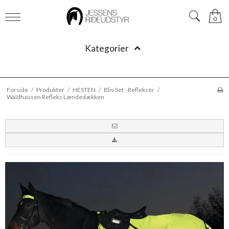
0
Kategorier
Forside
/
Produkter
/
HESTEN
/
Bliv Set - Reflekser
/
Waldhausen Refleks Lændedækken