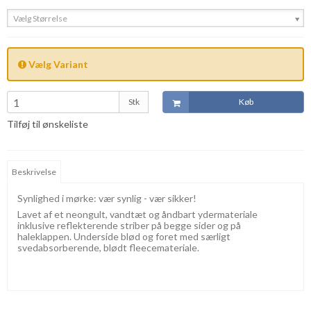
Vælg Størrelse
Vælg Variant
Stk
Køb
Tilføj til ønskeliste
Beskrivelse
Synlighed i mørke: vær synlig - vær sikker!
Lavet af et neongult, vandtæt og åndbart ydermateriale
inklusive reflekterende striber på begge sider og på
haleklappen. Underside blød og foret med særligt
svedabsorberende, blødt fleecemateriale.