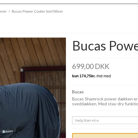
ener
/
Bucas Power Cooler Sort/Silver
Bucas Power
699,00 DKK
Bucas
Bucas Shamrock power dækken er et 
sveddækken. Med stay-dry funktio
Vælg Størrelse