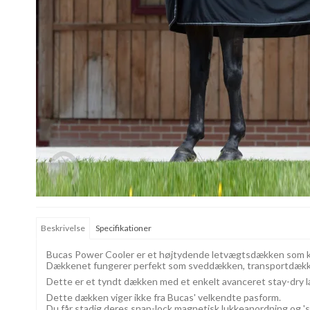
Beskrivelse
Specifikationer
Bucas Power Cooler er et højtydende letvægtsdækken som 
Dækkenet fungerer perfekt som sveddækken, transportdække
Dette er et tyndt dækken med et enkelt avanceret stay-dry la
Dette dækken viger ikke fra Bucas' velkendte pasform.
Du får stadig deres snap-lock magnetisk lukkeanordning og 's