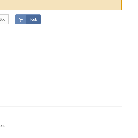
Stk
Køb
en.