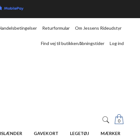
Handelsbetingelser
Returformular
Om Jessens Rideudstyr
Find vej til butikken/åbningstider
Log ind
0
ISLÆNDER
GAVEKORT
LEGETØJ
MÆRKER