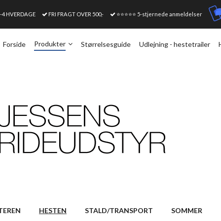
1-4 HVERDAGE
FRI FRAGT OVER 500,-
⭐⭐⭐⭐⭐ 5-stjernede anmeldelser
Produkter
Forside
Størrelsesguide
Udlejning - hestetrailer
TEREN
HESTEN
STALD/TRANSPORT
SOMMER