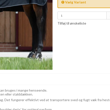
Vælg Variant
Tilføj til ønskeliste
kan bruges i mange henseende.
n eller stalddækken.
g. Det fungerer effektivt ved at transportere sved og fugt væk fra hest
houlder darts' for optimal pasform.